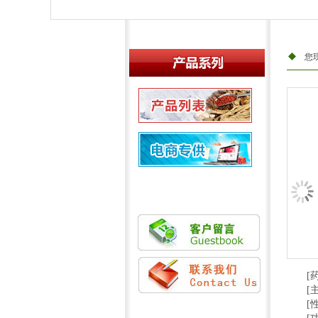
您
产品列表
新品推荐
电商专供
[
[
[