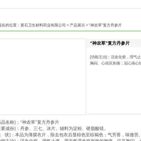
现在的位置：
黄石卫生材料药业有限公司
>
产品展示
> “神农草”复方丹参片
“神农草”复方丹参片
[功能主治]：活血化瘀，理气
胸闷、心前区刺痛；冠心病心
药品名称
]
：“神农草”复方丹参片
主要成份
]
：丹参、三七、冰片。辅料为淀粉、硬脂酸镁。
性
状
]
：本品为薄膜衣片，除去包衣后显棕色至棕褐色；气芳香，味微苦