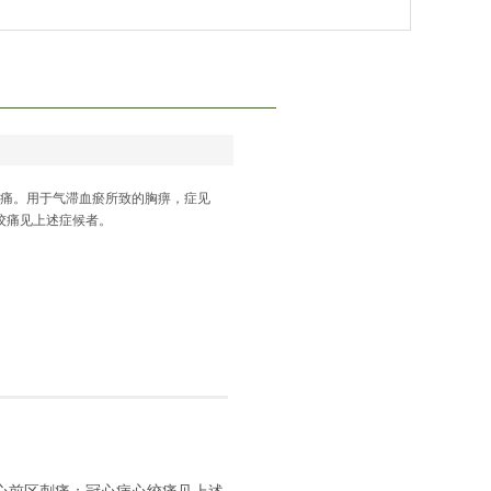
止痛。用于气滞血瘀所致的胸痹，症见
绞痛见上述症候者。
。